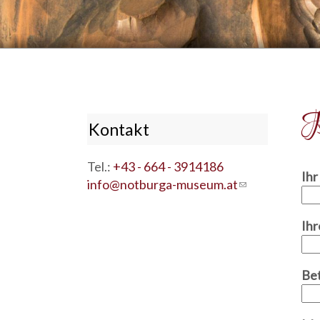
K
Kontakt
Tel.:
+43 - 664 - 3914186
Ih
info@notburga-museum.at
(link
sends
e-
Ihr
mail)
Be