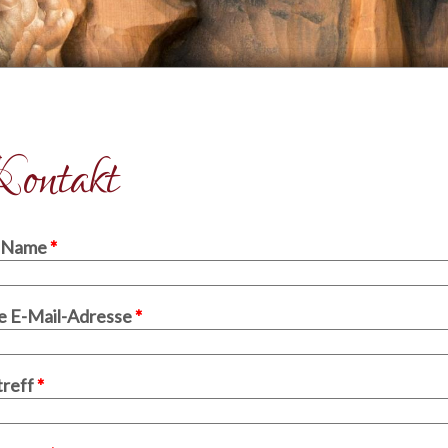
ontakt
r Name
*
e E-Mail-Adresse
*
treff
*