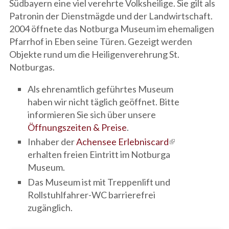
Südbayern eine viel verehrte Volksheilige. Sie gilt als
Patronin der Dienstmägde und der Landwirtschaft.
2004 öffnete das Notburga Museum im ehemaligen
Pfarrhof in Eben seine Türen. Gezeigt werden
Objekte rund um die Heiligenverehrung St.
Notburgas.
Als ehrenamtlich geführtes Museum
haben wir nicht täglich geöffnet. Bitte
informieren Sie sich über unsere
Öffnungszeiten & Preise
.
Inhaber der
Achensee Erlebniscard
(link is
erhalten freien Eintritt im Notburga
external)
Museum.
Das Museum ist mit Treppenlift und
Rollstuhlfahrer-WC barrierefrei
zugänglich.